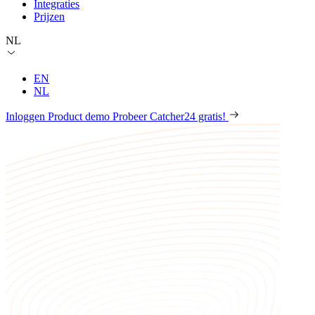
Integraties
Prijzen
NL
EN
NL
Inloggen
Product demo
Probeer Catcher24 gratis!