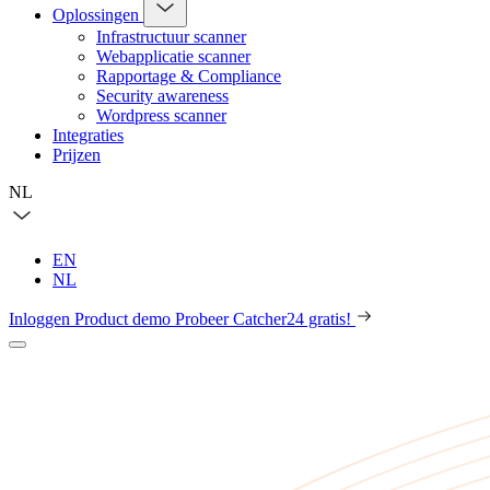
Oplossingen
Infrastructuur scanner
Webapplicatie scanner
Rapportage & Compliance
Security awareness
Wordpress scanner
Integraties
Prijzen
NL
EN
NL
Inloggen
Product demo
Probeer Catcher24 gratis!