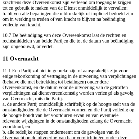
krachtens deze Overeenkomst zijn verleend om toegang te krijgen
tot en gebruik te maken van de Dienst onmiddellijk te vervallen;
b.
blijven alle bepalingen die uitdrukkelijk of impliciet bedoeld zijn
om in werking te treden of van kracht te blijven na beëindiging,
volledig van kracht.
10.7
De beëindiging van deze Overeenkomst laat de rechten en
rechtsmiddelen van beide Partijen die tot de datum van beëindiging
zijn opgebouwd, onverlet.
11 Overmacht
11.1
Een Partij zal niet in gebreke zijn of aansprakelijk zijn voor
enige tekortkoming of vertraging in de uitvoering van verplichtingen
(behalve die met betrekking tot betalingen) onder deze
Overeenkomst, en de datum voor de uitvoering van de getroffen
verplichtingen zal dienovereenkomstig worden verlengd als gevolg
van Overmacht, mits die Partij:
a.
de andere Partij onmiddellijk schriftelijk op de hoogte stelt van de
omstandigheden die de Overmacht vormen en die Partij volledig op
de hoogte houdt van het voortduren ervan en van eventuele
relevante wijzigingen in de omstandigheden zolang de Overmacht
voortduurt; en
b.
alle redelijke stappen onderneemt om de gevolgen van de
Overmacht op de uitvoering van haar verplichtingen onder deze