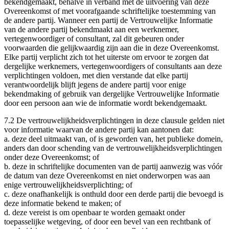
bekendgemaakt, behalve in verband met de uitvoering van deze
Overeenkomst of met voorafgaande schriftelijke toestemming van
de andere partij. Wanneer een partij de Vertrouwelijke Informatie
van de andere partij bekendmaakt aan een werknemer,
vertegenwoordiger of consultant, zal dit gebeuren onder
voorwaarden die gelijkwaardig zijn aan die in deze Overeenkomst.
Elke partij verplicht zich tot het uiterste om ervoor te zorgen dat
dergelijke werknemers, vertegenwoordigers of consultants aan deze
verplichtingen voldoen, met dien verstande dat elke partij
verantwoordelijk blijft jegens de andere partij voor enige
bekendmaking of gebruik van dergelijke Vertrouwelijke Informatie
door een persoon aan wie de informatie wordt bekendgemaakt.
7.2 De vertrouwelijkheidsverplichtingen in deze clausule gelden niet
voor informatie waarvan de andere partij kan aantonen dat:
a. deze deel uitmaakt van, of is geworden van, het publieke domein,
anders dan door schending van de vertrouwelijkheidsverplichtingen
onder deze Overeenkomst; of
b. deze in schriftelijke documenten van de partij aanwezig was vóór
de datum van deze Overeenkomst en niet onderworpen was aan
enige vertrouwelijkheidsverplichting; of
c. deze onafhankelijk is onthuld door een derde partij die bevoegd is
deze informatie bekend te maken; of
d. deze vereist is om openbaar te worden gemaakt onder
toepasselijke wetgeving, of door een bevel van een rechtbank of