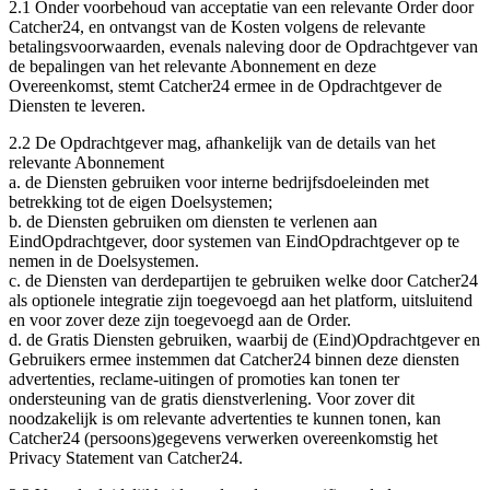
2.1 Onder voorbehoud van acceptatie van een relevante Order door
Catcher24, en ontvangst van de Kosten volgens de relevante
betalingsvoorwaarden, evenals naleving door de Opdrachtgever van
de bepalingen van het relevante Abonnement en deze
Overeenkomst, stemt Catcher24 ermee in de Opdrachtgever de
Diensten te leveren.
2.2
De Opdrachtgever mag, afhankelijk van de details van het
relevante Abonnement
a.
de Diensten gebruiken voor interne bedrijfsdoeleinden met
betrekking tot de eigen Doelsystemen;
b.
de Diensten gebruiken om diensten te verlenen aan
EindOpdrachtgever
, door systemen van
EindOpdrachtgever
op te
nemen in de Doelsystemen.
c.
de
Diensten van
derdepartijen
te gebruiken welke door Catcher24
als optionele integratie zijn toegevoegd aan het platform, uitsluitend
en voor zover deze zijn toegevoegd aan de Order.
d.
de
Gratis Diensten gebruiken, waarbij de (Eind)Opdrachtgever en
Gebruikers ermee instemmen dat Catcher24 binnen deze diensten
advertenties, reclame-uitingen of promoties kan tonen ter
ondersteuning van de gratis dienstverlening. Voor zover dit
noodzakelijk is om relevante advertenties te kunnen tonen, kan
Catcher24 (persoons)gegevens verwerken overeenkomstig het
Privacy Statement van Catcher24.