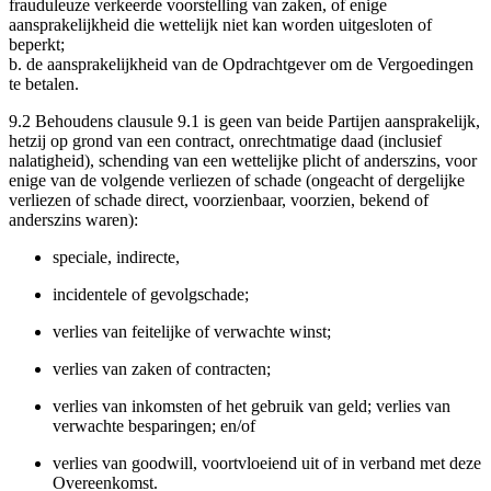
frauduleuze verkeerde voorstelling van zaken, of enige
aansprakelijkheid die wettelijk niet kan worden uitgesloten of
beperkt;
b.
de aansprakelijkheid van de Opdrachtgever om de Vergoedingen
te betalen.
9.2
Behoudens clausule 9.1 is geen van beide Partijen aansprakelijk,
hetzij op grond van een contract, onrechtmatige daad (inclusief
nalatigheid), schending van een wettelijke plicht of anderszins, voor
enige van de volgende verliezen of schade (ongeacht of dergelijke
verliezen of schade direct, voorzienbaar, voorzien, bekend of
anderszins waren):
speciale
, indirecte,
incidentele of gevolgschade;
verlies
van feitelijke of verwachte winst;
verlies
van zaken of contracten;
verlies
van inkomsten of het gebruik van geld;
verlies
van
verwachte besparingen; en/of
verlies
van goodwill,
voortvloeiend uit of in verband met deze
Overeenkomst.