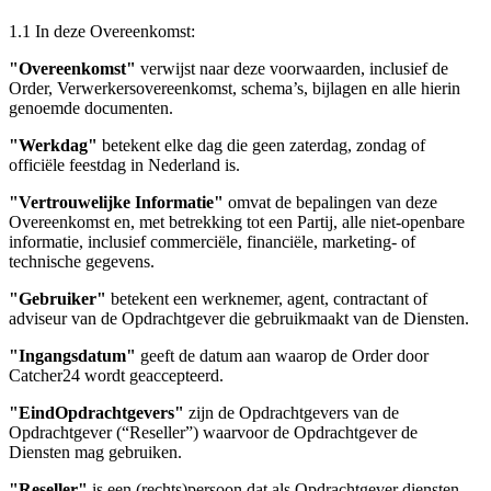
1.1 In deze Overeenkomst:
"Overeenkomst"
verwijst naar deze voorwaarden, inclusief de
Order, Verwerkersovereenkomst, schema’s, bijlagen en alle hierin
genoemde documenten.
"Werkdag"
betekent elke dag die geen zaterdag, zondag of
officiële feestdag in Nederland is.
"Vertrouwelijke Informatie"
omvat de bepalingen van deze
Overeenkomst en, met betrekking tot een Partij, alle niet-openbare
informatie, inclusief commerciële, financiële, marketing- of
technische gegevens.
"Gebruiker"
betekent een werknemer, agent, contractant of
adviseur van de Opdrachtgever die gebruikmaakt van de Diensten.
"Ingangsdatum"
geeft de datum aan waarop de Order door
Catcher24 wordt geaccepteerd.
"
EindOpdrachtgevers
"
zijn de Opdrachtgevers van de
Opdrachtgever (“
Reseller
”) waarvoor de Opdrachtgever de
Diensten mag gebruiken.
"
Reseller
"
is een (rechts)persoon dat als Opdrachtgever diensten