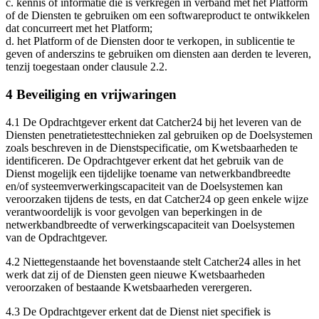
c. kennis of informatie die is verkregen in verband met het Platform
of de Diensten te gebruiken om een softwareproduct te ontwikkelen
dat concurreert met het Platform;
d. het Platform of de Diensten door te verkopen, in sublicentie te
geven of anderszins te gebruiken om diensten aan derden te leveren,
tenzij toegestaan onder clausule 2.2.
4 Beveiliging en vrijwaringen
4.1 De Opdrachtgever erkent dat Catcher24 bij het leveren van de
Diensten penetratietesttechnieken zal gebruiken op de Doelsystemen
zoals beschreven in de Dienstspecificatie, om Kwetsbaarheden te
identificeren. De Opdrachtgever erkent dat het gebruik van de
Dienst mogelijk een tijdelijke toename van netwerkbandbreedte
en/of systeemverwerkingscapaciteit van de Doelsystemen kan
veroorzaken tijdens de tests, en dat Catcher24 op geen enkele wijze
verantwoordelijk is voor gevolgen van beperkingen in de
netwerkbandbreedte of verwerkingscapaciteit van Doelsystemen
van de Opdrachtgever.
4.2 Niettegenstaande het bovenstaande stelt Catcher24 alles in het
werk dat zij of de Diensten geen nieuwe Kwetsbaarheden
veroorzaken of bestaande Kwetsbaarheden verergeren.
4.3 De Opdrachtgever erkent dat de Dienst niet specifiek is