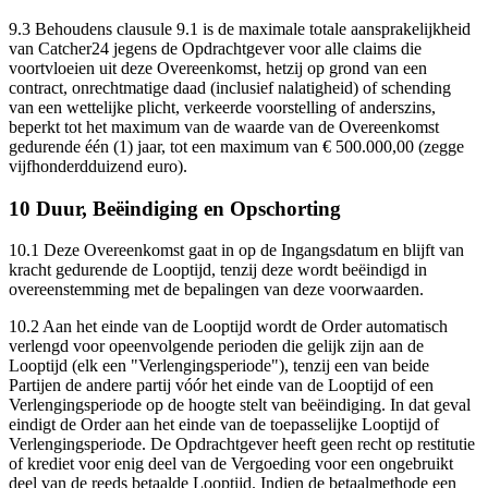
9.3
Behoudens clausule 9.1 is de maximale totale aansprakelijkheid
van Catcher24 jegens de Opdrachtgever voor alle claims die
voortvloeien uit deze Overeenkomst, hetzij op grond van een
contract, onrechtmatige daad (inclusief nalatigheid) of schending
van een wettelijke plicht, verkeerde voorstelling of anderszins,
beperkt tot het maximum van de waarde van de Overeenkomst
gedurende één (1) jaar, tot een maximum van € 500.000,00 (zegge
vijfhonderdduizend euro).
10 Duur, Beëindiging en Opschorting
10.1
Deze Overeenkomst gaat in op de Ingangsdatum en blijft van
kracht gedurende de Looptijd, tenzij deze wordt beëindigd in
overeenstemming met de bepalingen van deze voorwaarden.
10.2
Aan het einde van de Looptijd wordt de Order automatisch
verlengd voor opeenvolgende perioden die gelijk zijn aan de
Looptijd (elk een "Verlengingsperiode"), tenzij een van beide
Partijen de andere partij vóór het einde van de Looptijd of een
Verlengingsperiode op de hoogte stelt van beëindiging. In dat geval
eindigt de Order aan het einde van de toepasselijke Looptijd of
Verlengingsperiode. De Opdrachtgever heeft geen recht op restitutie
of krediet voor enig deel van de Vergoeding voor een ongebruikt
deel van de reeds betaalde Looptijd. Indien de betaalmethode een