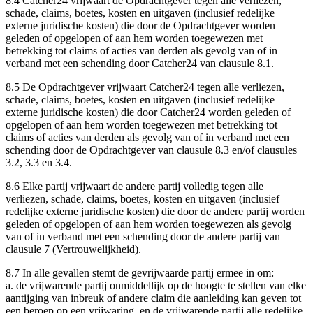
8.4
Catcher24 vrijwaart de Opdrachtgever tegen alle verliezen,
schade, claims, boetes, kosten en uitgaven (inclusief redelijke
externe juridische kosten) die door de Opdrachtgever worden
geleden of opgelopen of aan hem worden toegewezen met
betrekking tot claims of acties van derden als gevolg van of in
verband met een schending door Catcher24 van clausule 8.1.
8.5
De Opdrachtgever vrijwaart Catcher24 tegen alle verliezen,
schade, claims, boetes, kosten en uitgaven (inclusief redelijke
externe juridische kosten) die door Catcher24 worden geleden of
opgelopen of aan hem worden toegewezen met betrekking tot
claims of acties van derden als gevolg van of in verband met een
schending door de Opdrachtgever van clausule 8.3 en/of clausules
3.2, 3.3 en 3.4.
8.6
Elke partij vrijwaart de andere partij volledig tegen alle
verliezen, schade, claims, boetes, kosten en uitgaven (inclusief
redelijke externe juridische kosten) die door de andere partij worden
geleden of opgelopen of aan hem worden toegewezen als gevolg
van of in verband met een schending door de andere partij van
clausule 7 (Vertrouwelijkheid).
8.7 In alle gevallen stemt de gevrijwaarde partij ermee in om:
a.
de vrijwarende partij onmiddellijk op de hoogte te stellen van elke
aantijging van inbreuk of andere claim die aanleiding kan geven tot
een beroep op een vrijwaring, en de vrijwarende partij alle redelijke