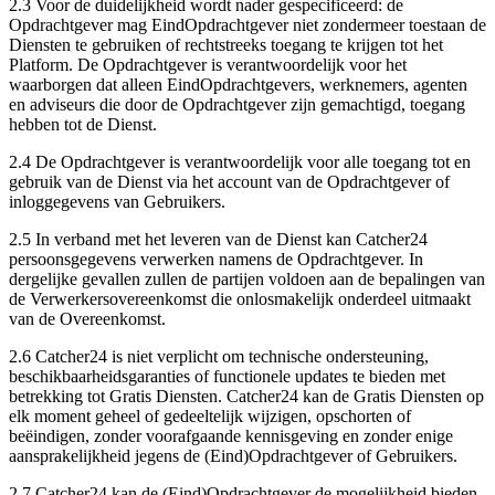
2.3
Voor de duidelijkheid wordt nader gespecificeerd: de
Opdrachtgever mag
EindOpdrachtgever
niet zondermeer toestaan de
Diensten te gebruiken of rechtstreeks toegang te krijgen tot het
Platform. De Opdrachtgever is verantwoordelijk voor het
waarborgen dat alleen
EindOpdrachtgevers
, werknemers, agenten
en adviseurs die door de Opdrachtgever zijn gemachtigd, toegang
hebben tot de Dienst.
2.4
De Opdrachtgever is verantwoordelijk voor alle toegang tot en
gebruik van de Dienst via het account van de Opdrachtgever of
inloggegevens van Gebruikers.
2.5
In verband met het leveren van de Dienst kan Catcher24
persoonsgegevens verwerken namens de Opdrachtgever. In
dergelijke gevallen zullen de partijen voldoen aan de bepalingen van
de Verwerkersovereenkomst die onlosmakelijk onderdeel uitmaakt
van de Overeenkomst.
2.6
Catcher24 is niet verplicht om technische ondersteuning,
beschikbaarheidsgaranties of functionele updates te bieden met
betrekking tot Gratis Diensten. Catcher24 kan de Gratis Diensten op
elk moment geheel of gedeeltelijk wijzigen, opschorten of
beëindigen, zonder voorafgaande kennisgeving en zonder enige
aansprakelijkheid jegens de (Eind)Opdrachtgever of Gebruikers.
2.7
Catcher24 kan de (Eind)Opdrachtgever de mogelijkheid bieden