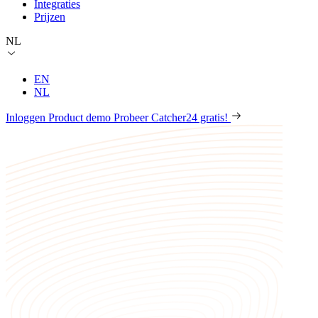
Integraties
Prijzen
NL
EN
NL
Inloggen
Product demo
Probeer Catcher24 gratis!