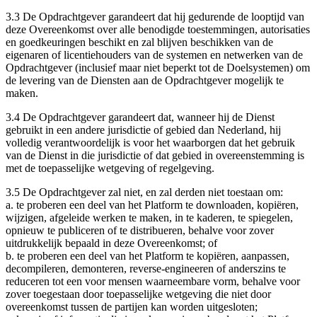
3.3 De Opdrachtgever garandeert dat hij gedurende de looptijd van
deze Overeenkomst over alle benodigde toestemmingen, autorisaties
en goedkeuringen beschikt en zal blijven beschikken van de
eigenaren of licentiehouders van de systemen en netwerken van de
Opdrachtgever (inclusief maar niet beperkt tot de Doelsystemen) om
de levering van de Diensten aan de Opdrachtgever mogelijk te
maken.
3.4 De Opdrachtgever garandeert dat, wanneer hij de Dienst
gebruikt in een andere jurisdictie of gebied dan Nederland, hij
volledig verantwoordelijk is voor het waarborgen dat het gebruik
van de Dienst in die jurisdictie of dat gebied in overeenstemming is
met de toepasselijke wetgeving of regelgeving.
3.5 De Opdrachtgever zal niet, en zal derden niet toestaan om:
a. te proberen een deel van het Platform te downloaden, kopiëren,
wijzigen, afgeleide werken te maken, in te kaderen, te spiegelen,
opnieuw te publiceren of te distribueren, behalve voor zover
uitdrukkelijk bepaald in deze Overeenkomst; of
b. te proberen een deel van het Platform te kopiëren, aanpassen,
decompileren, demonteren, reverse-engineeren of anderszins te
reduceren tot een voor mensen waarneembare vorm, behalve voor
zover toegestaan door toepasselijke wetgeving die niet door
overeenkomst tussen de partijen kan worden uitgesloten;