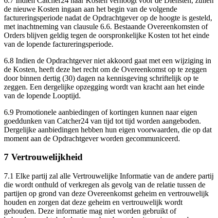
6.7
Indien Catcher24 haar Kosten verhoogt voor de Diensten, zullen
de nieuwe Kosten ingaan aan het begin van de volgende
factureringsperiode nadat de Opdrachtgever op de hoogte is gesteld,
met inachtneming van clausule 6.6. Bestaande Overeenkomsten of
Orders blijven geldig tegen de oorspronkelijke Kosten tot het einde
van de lopende factureringsperiode.
6.8 Indien de Opdrachtgever niet akkoord gaat met een wijziging in
de Kosten, heeft deze het recht om de Overeenkomst op te zeggen
door binnen dertig (30) dagen na kennisgeving schriftelijk op te
zeggen. Een dergelijke opzegging wordt van kracht aan het einde
van de lopende Looptijd.
6.9
Promotionele aanbiedingen of kortingen kunnen naar eigen
goeddunken van Catcher24 van tijd tot tijd worden aangeboden.
Dergelijke aanbiedingen hebben hun eigen voorwaarden, die op dat
moment aan de Opdrachtgever worden gecommuniceerd.
7 Vertrouwelijkheid
7.1 Elke partij zal alle Vertrouwelijke Informatie van de andere partij
die wordt onthuld of verkregen als gevolg van de relatie tussen de
partijen op grond van deze Overeenkomst geheim en vertrouwelijk
houden en zorgen dat deze geheim en vertrouwelijk wordt
gehouden. Deze informatie mag niet worden gebruikt of