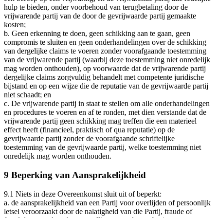
hulp te bieden, onder voorbehoud van terugbetaling door de
vrijwarende partij van de door de gevrijwaarde partij gemaakte
kosten;
b.
Geen erkenning te doen, geen schikking aan te gaan, geen
compromis te sluiten en geen onderhandelingen over de schikking
van dergelijke claims te voeren zonder voorafgaande toestemming
van de vrijwarende partij (waarbij deze toestemming niet onredelijk
mag worden onthouden), op voorwaarde dat de vrijwarende partij
dergelijke claims zorgvuldig behandelt met competente juridische
bijstand en op een wijze die de reputatie van de gevrijwaarde partij
niet schaadt; en
c.
De vrijwarende partij in staat te stellen om alle onderhandelingen
en procedures te voeren en af te ronden, met dien verstande dat de
vrijwarende partij geen schikking mag treffen die een materieel
effect heeft (financieel, praktisch of qua reputatie) op de
gevrijwaarde partij zonder de voorafgaande schriftelijke
toestemming van de gevrijwaarde partij, welke toestemming niet
onredelijk mag worden onthouden.
9 Beperking van Aansprakelijkheid
9.1
Niets in deze Overeenkomst sluit uit of beperkt:
a.
de aansprakelijkheid van een Partij voor overlijden of persoonlijk
letsel veroorzaakt door de nalatigheid van die Partij, fraude of