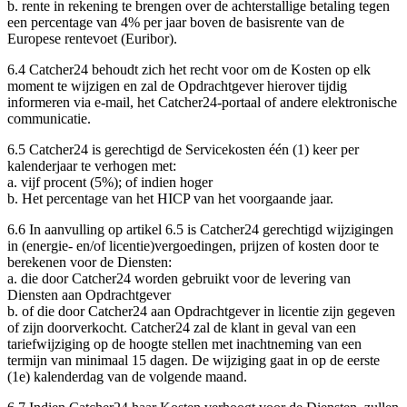
b. rente in rekening te brengen over de achterstallige betaling tegen
een percentage van 4% per jaar boven de basisrente van de
Europese rentevoet (Euribor).
6.4 Catcher24 behoudt zich het recht voor om de Kosten op elk
moment te wijzigen en zal de Opdrachtgever hierover tijdig
informeren via e-mail, het Catcher24-portaal of andere elektronische
communicatie.
6.5 Catcher24 is gerechtigd de Servicekosten één (1) keer per
kalenderjaar te verhogen met:
a. vijf procent (5%); of indien hoger
b.
Het
percentage van het HICP van het voorgaande jaar.
6.6 In aanvulling op artikel 6.5 is Catcher24 gerechtigd wijzigingen
in (energie- en/of licentie)vergoedingen, prijzen of kosten door te
berekenen voor de Diensten:
a.
die
door Catcher24 worden gebruikt voor de levering van
Diensten aan Opdrachtgever
b.
of
die door Catcher24 aan Opdrachtgever in licentie zijn gegeven
of zijn doorverkocht. Catcher24 zal de klant in geval van een
tariefwijziging op de hoogte stellen met inachtneming van een
termijn van minimaal 15 dagen. De wijziging gaat in op de eerste
(1e) kalenderdag van de volgende maand.