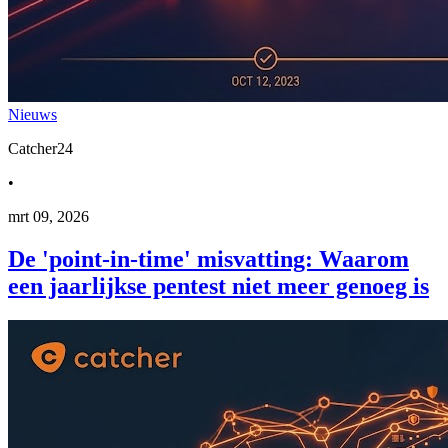
Nieuws
Catcher24
•
mrt 09, 2026
De 'point-in-time' misvatting: Waarom
een jaarlijkse pentest niet meer genoeg is