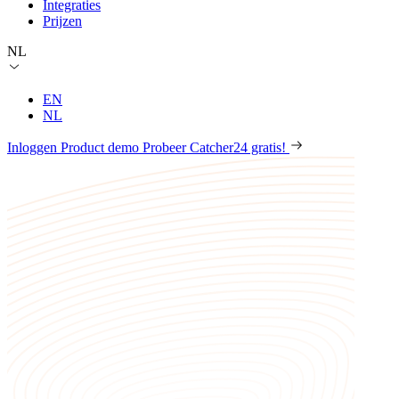
Integraties
Prijzen
NL
EN
NL
Inloggen
Product demo
Probeer Catcher24 gratis!