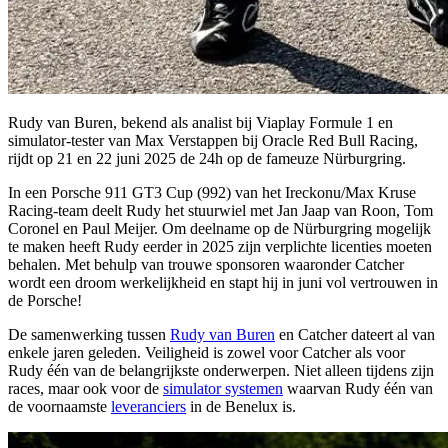
Rudy van Buren, bekend als analist bij Viaplay Formule 1 en
simulator-tester van Max Verstappen bij Oracle Red Bull Racing,
rijdt op 21 en 22 juni 2025 de 24h op de fameuze Nürburgring.
In een Porsche 911 GT3 Cup (992) van het Ireckonu/Max Kruse
Racing-team deelt Rudy het stuurwiel met Jan Jaap van Roon, Tom
Coronel en Paul Meijer. Om deelname op de Nürburgring mogelijk
te maken heeft Rudy eerder in 2025 zijn verplichte licenties moeten
behalen. Met behulp van trouwe sponsoren waaronder Catcher
wordt een droom werkelijkheid en stapt hij in juni vol vertrouwen in
de Porsche!
De samenwerking tussen
Rudy van Buren
en Catcher dateert al van
enkele jaren geleden. Veiligheid is zowel voor Catcher als voor
Rudy één van de belangrijkste onderwerpen. Niet alleen tijdens zijn
races, maar ook voor de
simulator systemen
waarvan Rudy één van
de voornaamste
leveranciers
in de Benelux is.